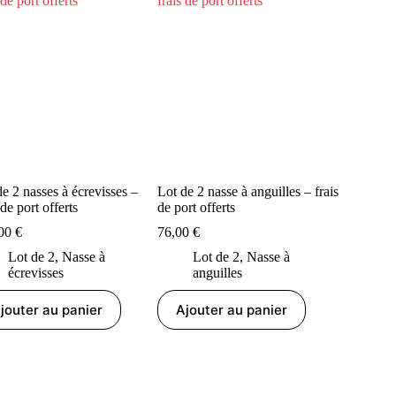
de 2 nasses à écrevisses –
Lot de 2 nasse à anguilles – frais
Lot de 2 
 de port offerts
de port offerts
frais de p
,00
€
76,00
€
76,00
€
Lot de 2
,
Nasse à
Lot de 2
,
Nasse à
Lot
écrevisses
anguilles
écr
jouter au panier
Ajouter au panier
Ajout