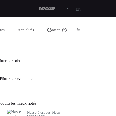
EN
res
Actualités
Contact
Panier
d’achat
ltrer par prix
Filtrer par évaluation
oduits les mieux notés
Nasse à crabes bleus -