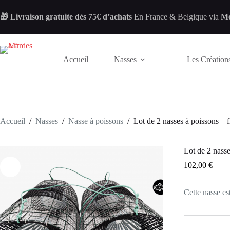
Passer
au
🎁 Livraison gratuite dès 75€ d’achats
En France & Belgique via
Mo
contenu
Accueil
Nasses
Les Créations
Accueil
/
Nasses
/
Nasse à poissons
/
Lot de 2 nasses à poissons – fr
Lot de 2 nasse
102,00
€
Cette nasse es