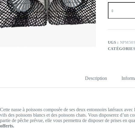
quantité
de
Lot
de
2
nasses
à
poissons
UGS :
NPM50
–
CATÉGORIES
frais
de
port
offerts
Description
Inform
Cette nasse à poissons composée de ses deux entonnoirs latéraux avec leu
vifs des poissons blancs et des poissons chats. Vous disposerez d’un co
partie de pêche prévue, elle vous permettra de disposer de prises en qua
offerts.