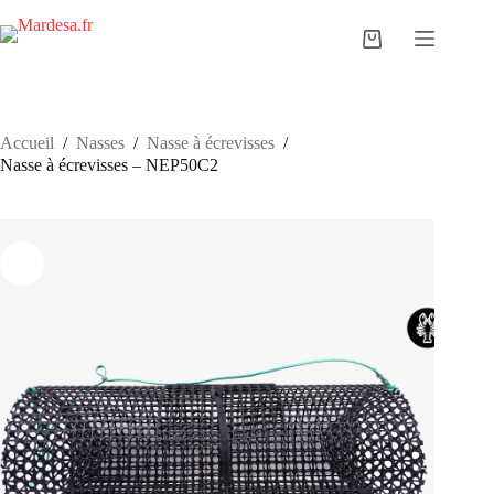
Passer
au
Panier
contenu
d’achat
Accueil
/
Nasses
/
Nasse à écrevisses
/
Nasse à écrevisses – NEP50C2