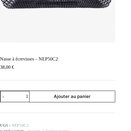
Nasse à écrevisses – NEP50C2
38,00
€
quantité
Ajouter au panier
de
Nasse
à
écrevisses
-
NEP50C2
UGS :
NEP50C2