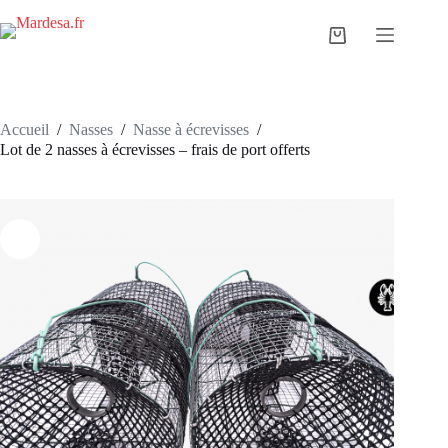
Passer
au
Panier
contenu
d’achat
Accueil
/
Nasses
/
Nasse à écrevisses
/
Lot de 2 nasses à écrevisses – frais de port offerts