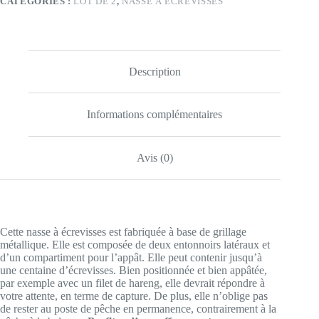
CATÉGORIES :
LOT DE 2
,
NASSE À ÉCREVISSES
-
frais
de
port
offerts
Description
Informations complémentaires
Avis (0)
Cette nasse à écrevisses est fabriquée à base de grillage
métallique. Elle est composée de deux entonnoirs latéraux et
d’un compartiment pour l’appât. Elle peut contenir jusqu’à
une centaine d’écrevisses. Bien positionnée et bien appâtée,
par exemple avec un filet de hareng, elle devrait répondre à
votre attente, en terme de capture. De plus, elle n’oblige pas
de rester au poste de pêche en permanence, contrairement à la