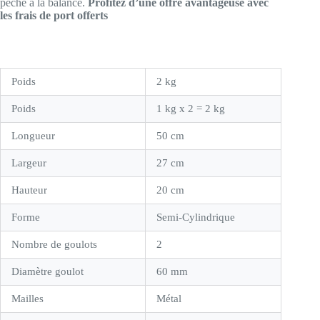
pêche à la balance.
Profitez d’une offre avantageuse avec
les frais de port offerts
Poids
2 kg
Poids
1 kg x 2 = 2 kg
Longueur
50 cm
Largeur
27 cm
Hauteur
20 cm
Forme
Semi-Cylindrique
Nombre de goulots
2
Diamètre goulot
60 mm
Mailles
Métal