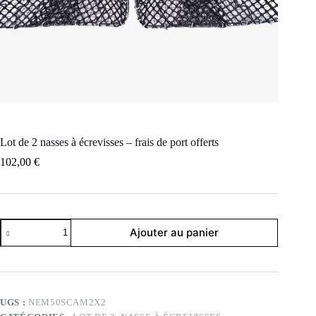
Lot de 2 nasses à écrevisses – frais de port offerts
102,00
€
quantité
Ajouter au panier
de
Lot
de
2
nasses
à
UGS :
NEM50SCAM2X2
écrevisses