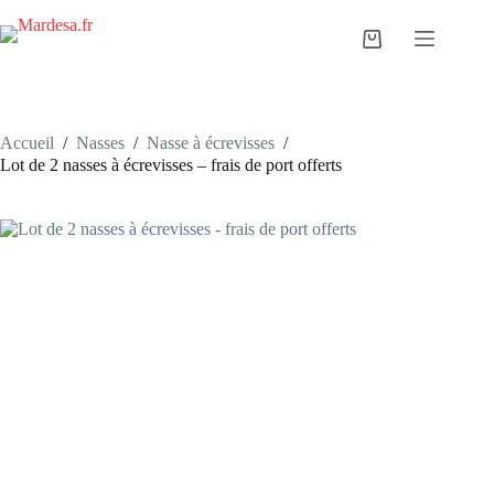
Passer
au
Panier
contenu
d’achat
Accueil
/
Nasses
/
Nasse à écrevisses
/
Lot de 2 nasses à écrevisses – frais de port offerts