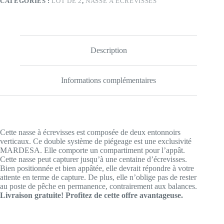
CATÉGORIES :
LOT DE 2
,
NASSE À ÉCREVISSES
-
frais
de
port
offerts
Description
Informations complémentaires
Cette nasse à écrevisses est composée de deux entonnoirs
verticaux. Ce double système de piégeage est une exclusivité
MARDESA. Elle comporte un compartiment pour l’appât.
Cette nasse peut capturer jusqu’à une centaine d’écrevisses.
Bien positionnée et bien appâtée, elle devrait répondre à votre
attente en terme de capture. De plus, elle n’oblige pas de rester
au poste de pêche en permanence, contrairement aux balances.
Livraison gratuite! Profitez de cette offre avantageuse.