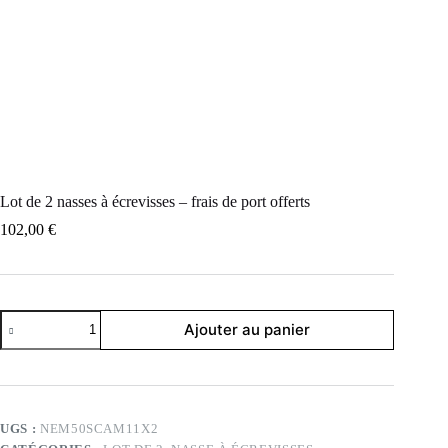
Lot de 2 nasses à écrevisses – frais de port offerts
102,00
€
quantité
Ajouter au panier
de
Lot
de
2
nasses
à
UGS :
NEM50SCAM11X2
écrevisses