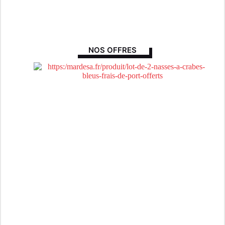
Vous cherchez à économiser, un bon plan…
Découvrez nos produits aux prix les plus bas, pour se faire
plaisir, tout en économisant !!!
NOS OFFRES