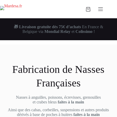
Passer
au
Panier
contenu
d’achat
🎁 Livraison gratuite dès 75€ d’achats
En France &
Belgique via
Mondial Relay
et
Colissimo
!
Fabrication de Nasses
Françaises
Nasses à anguilles, poissons, écrevisses, grenouilles
et crabes bleus
faites à la main
Ainsi que des cabas, corbeilles, suspensions et autres produits
dérivés à base de poches à huitres
faites à la main