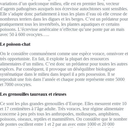
variations d’un quelconque milieu, elle est en premier lieu, vecteur
d’agents pathogènes auxquels nos écrevisse autochtones sont sensibles.
Elle s’adapte donc parfaitement à tous les plans d’eau où elle creuse de
nombreux terriers dans les digues et les berges. C’est un prédateur pour
pratiquement tous les invertébrés, les plantes aquatiques er certains
poissons. L’écrevisse américaine n’effectue qu’une ponte par an mais
avec 50 à 600 ovocytes…..
Le poisson-chat
On le considère communément comme une espèce vorace, omnivore et
très opportuniste. En fait, il exploite la plupart des ressources
alimentaires d’un milieu. C’est donc un prédateur pour toutes les autres
espèces. Par conséquent, il provoque un déséquilibre biologique
systématique dans le milieu dans lequel il a pris possession. Il se
reproduit une fois dans l’année et chaque ponte représente entre 5000
et 7000 ovocytes.
Les grenouilles taureaux et rieuses
Ce sont les plus grandes grenouilles d’Europe. Elles mesurent entre 10
et 17 centimètres à l’âge adulte. Très voraces, leur régime alimentaire
concerne à peu près tous les anthropodes, mollusques, amphibiens,
poissons, oiseaux, reptiles et mammifères. On considère que le nombre
de pontes oscillent entre 1 et 2 par an avec entre 1000 et 20 000